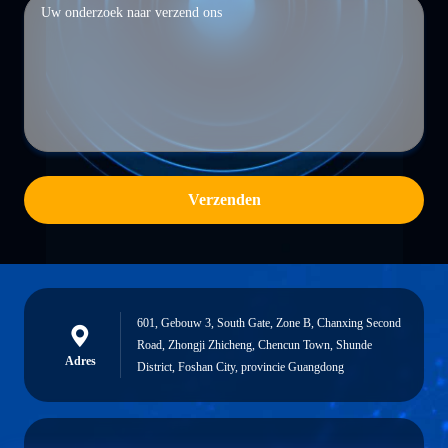
Verzenden
601, Gebouw 3, South Gate, Zone B, Chanxing Second
Road, Zhongji Zhicheng, Chencun Town, Shunde
Adres
District, Foshan City, provincie Guangdong