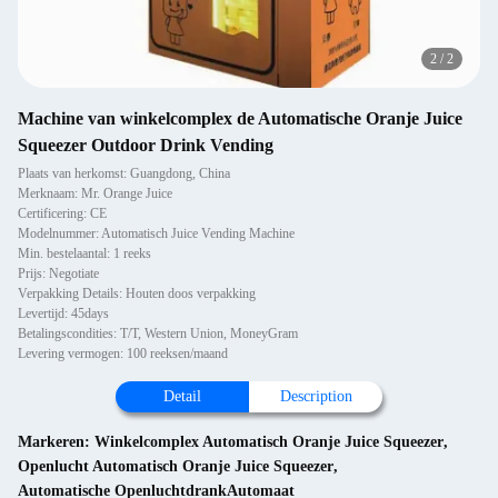
2
/
2
Machine van winkelcomplex de Automatische Oranje Juice
Squeezer Outdoor Drink Vending
Plaats van herkomst: Guangdong, China
Merknaam: Mr. Orange Juice
Certificering: CE
Modelnummer: Automatisch Juice Vending Machine
Min. bestelaantal: 1 reeks
Prijs: Negotiate
Verpakking Details: Houten doos verpakking
Levertijd: 45days
Betalingscondities: T/T, Western Union, MoneyGram
Levering vermogen: 100 reeksen/maand
Detail
Description
Markeren:
Winkelcomplex Automatisch Oranje Juice Squeezer
,
Openlucht Automatisch Oranje Juice Squeezer
,
Automatische OpenluchtdrankAutomaat