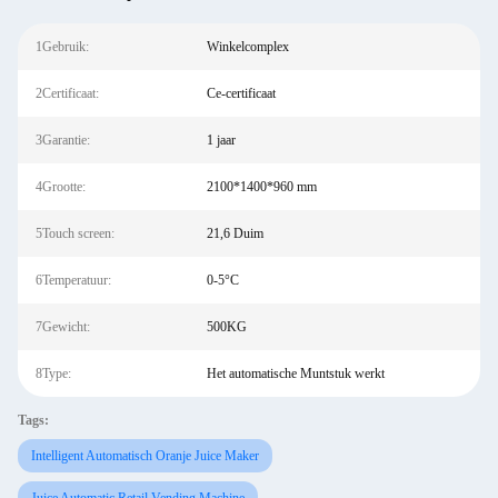
1Gebruik:
Winkelcomplex
2Certificaat:
Ce-certificaat
3Garantie:
1 jaar
4Grootte:
2100*1400*960 mm
5Touch screen:
21,6 Duim
6Temperatuur:
0-5°C
7Gewicht:
500KG
8Type:
Het automatische Muntstuk werkt
Tags:
Intelligent Automatisch Oranje Juice Maker