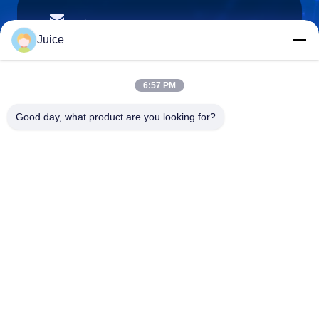
vendingmachine935@gmail.com
E-mailen
Juice
6:57 PM
0086-132-6536-9208
Good day, what product are you looking for?
Telefoon
Guangdong Fresh Smart Technology Co., LTD