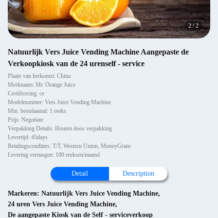
2
/
2
Natuurlijk Vers Juice Vending Machine Aangepaste de
Verkoopkiosk van de 24 urenself - service
Plaats van herkomst: China
Merknaam: Mr. Orange Juice
Certificering: ce
Modelnummer: Vers Juice Vending Machine
Min. bestelaantal: 1 reeks
Prijs: Negotiate
Verpakking Details: Houten doos verpakking
Levertijd: 45days
Betalingscondities: T/T, Western Union, MoneyGram
Levering vermogen: 100 reeksen/maand
Detail
Description
Markeren:
Natuurlijk Vers Juice Vending Machine
,
24 uren Vers Juice Vending Machine
,
De aangepaste Kiosk van de Self - serviceverkoop