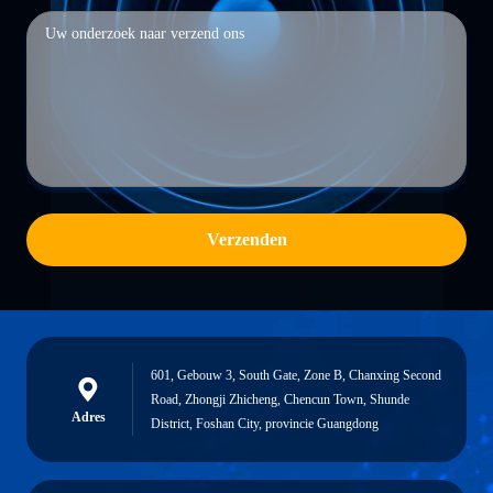
Verzenden
601, Gebouw 3, South Gate, Zone B, Chanxing Second
Road, Zhongji Zhicheng, Chencun Town, Shunde
Adres
District, Foshan City, provincie Guangdong