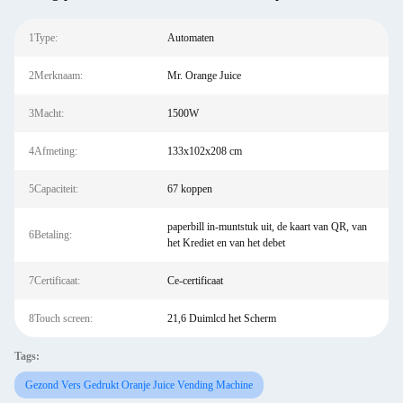
1Type:
Automaten
2Merknaam:
Mr. Orange Juice
3Macht:
1500W
4Afmeting:
133x102x208 cm
5Capaciteit:
67 koppen
paperbill in-muntstuk uit, de kaart van QR, van
6Betaling:
het Krediet en van het debet
7Certificaat:
Ce-certificaat
8Touch screen:
21,6 Duimlcd het Scherm
Tags:
Gezond Vers Gedrukt Oranje Juice Vending Machine