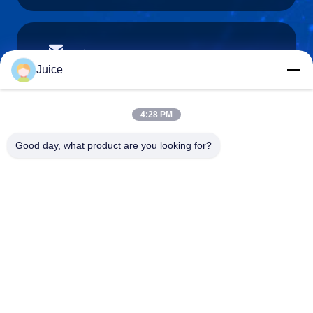
vendingmachine935@gmail.com
E-mailen
Juice
4:28 PM
0086-132-6536-9208
Good day, what product are you looking for?
Telefoon
Guangdong Fresh Smart Technology Co., LTD