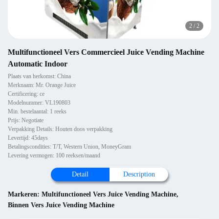
2
/
2
Multifunctioneel Vers Commercieel Juice Vending Machine
Automatic Indoor
Plaats van herkomst: China
Merknaam: Mr. Orange Juice
Certificering: ce
Modelnummer: VL190803
Min. bestelaantal: 1 reeks
Prijs: Negotiate
Verpakking Details: Houten doos verpakking
Levertijd: 45days
Betalingscondities: T/T, Western Union, MoneyGram
Levering vermogen: 100 reeksen/maand
Detail
Description
Markeren:
Multifunctioneel Vers Juice Vending Machine
,
Binnen Vers Juice Vending Machine