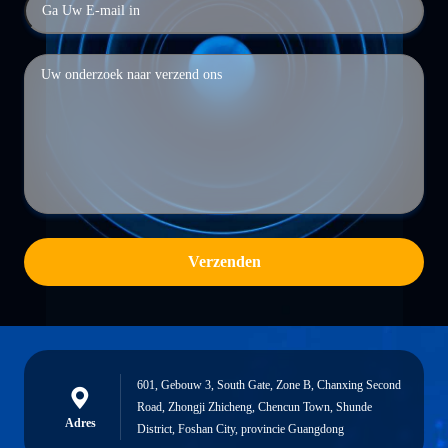
Verzenden
601, Gebouw 3, South Gate, Zone B, Chanxing Second
Road, Zhongji Zhicheng, Chencun Town, Shunde
Adres
District, Foshan City, provincie Guangdong