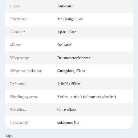
1Type:
Automaten
2Merknaam:
Mr. Orange Juice
3Garantie:
1 jaar, 1 Jaar
4Kleur:
facultatief
5Toepassing:
De commerciële bouw
6Plaats van herkomst:
Guangdong, China
7Afmeting:
110x95x195cm
8Betalingssysteem:
Slechts muntstuk (of moet extra betalen)
9Certificaat:
Ce-certificaat
10Capaciteit:
kokosnoot 105
Tags: