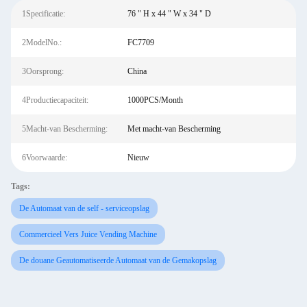
1Specificatie:
76 " H x 44 " W x 34 " D
2ModelNo.:
FC7709
3Oorsprong:
China
4Productiecapaciteit:
1000PCS/Month
5Macht-van Bescherming:
Met macht-van Bescherming
6Voorwaarde:
Nieuw
Tags:
De Automaat van de self - serviceopslag
Commercieel Vers Juice Vending Machine
De douane Geautomatiseerde Automaat van de Gemakopslag