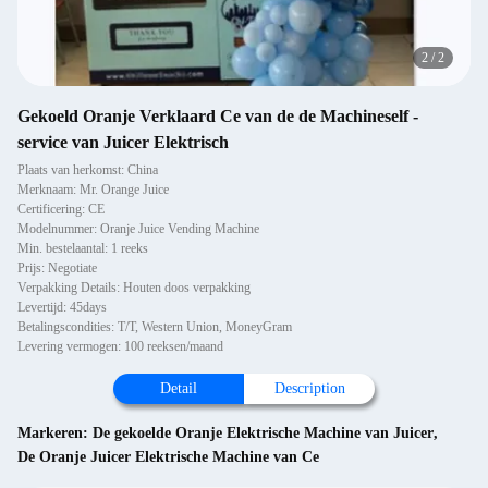
2
/
2
Gekoeld Oranje Verklaard Ce van de de Machineself -
service van Juicer Elektrisch
Plaats van herkomst: China
Merknaam: Mr. Orange Juice
Certificering: CE
Modelnummer: Oranje Juice Vending Machine
Min. bestelaantal: 1 reeks
Prijs: Negotiate
Verpakking Details: Houten doos verpakking
Levertijd: 45days
Betalingscondities: T/T, Western Union, MoneyGram
Levering vermogen: 100 reeksen/maand
Detail
Description
Markeren:
De gekoelde Oranje Elektrische Machine van Juicer
,
De Oranje Juicer Elektrische Machine van Ce