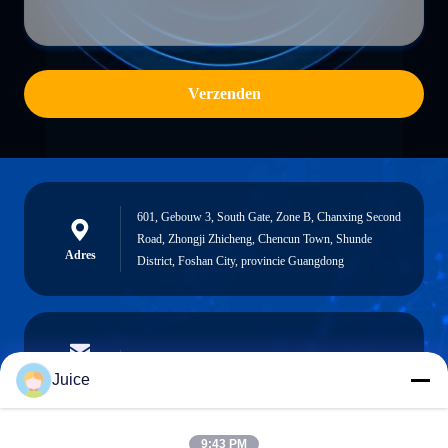
Verzenden
601, Gebouw 3, South Gate, Zone B, Chanxing Second
Road, Zhongji Zhicheng, Chencun Town, Shunde
Adres
District, Foshan City, provincie Guangdong
vendingmachine935@gmail.com
E-mailen
Juice
9:43 PM