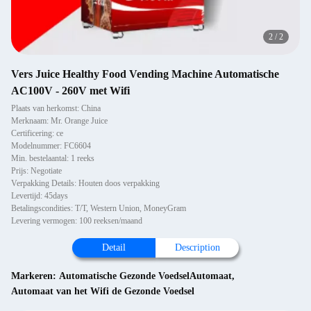
2
/
2
Vers Juice Healthy Food Vending Machine Automatische
AC100V - 260V met Wifi
Plaats van herkomst: China
Merknaam: Mr. Orange Juice
Certificering: ce
Modelnummer: FC6604
Min. bestelaantal: 1 reeks
Prijs: Negotiate
Verpakking Details: Houten doos verpakking
Levertijd: 45days
Betalingscondities: T/T, Western Union, MoneyGram
Levering vermogen: 100 reeksen/maand
Detail
Description
Markeren:
Automatische Gezonde VoedselAutomaat
,
Automaat van het Wifi de Gezonde Voedsel