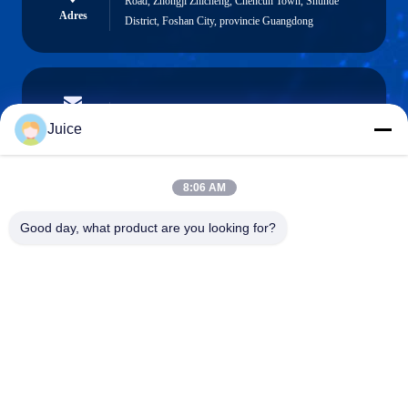
Road, Zhongji Zhicheng, Chencun Town, Shunde
Adres
District, Foshan City, provincie Guangdong
vendingmachine935@gmail.com
E-mailen
Juice
8:06 AM
0086-132-6536-9208
Good day, what product are you looking for?
Telefoon
Guangdong Fresh Smart Technology Co., LTD