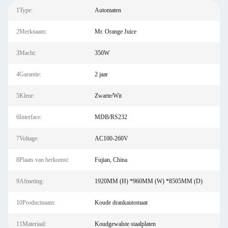
1Type:
Automaten
2Merknaam:
Mr. Orange Juice
3Macht:
350W
4Garantie:
2 jaar
5Kleur:
Zwarte/Wit
6Interface:
MDB/RS232
7Voltage:
AC100-260V
8Plaats van herkomst:
Fujian, China
9Afmeting:
1920MM (H) *960MM (W) *8505MM (D)
10Productnaam:
Koude drankautomaat
11Materiaal:
Koudgewalste staalplaten