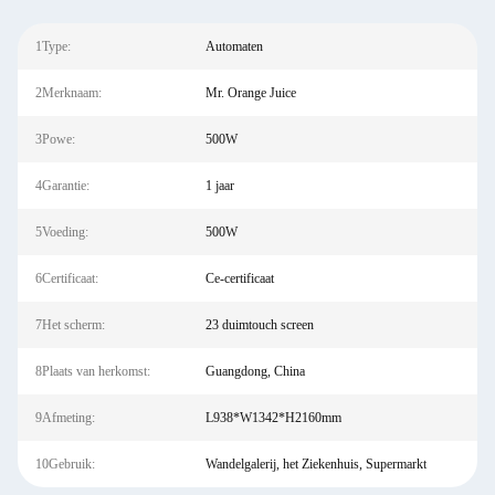
1Type:
Automaten
2Merknaam:
Mr. Orange Juice
3Powe:
500W
4Garantie:
1 jaar
5Voeding:
500W
6Certificaat:
Ce-certificaat
7Het scherm:
23 duimtouch screen
8Plaats van herkomst:
Guangdong, China
9Afmeting:
L938*W1342*H2160mm
10Gebruik:
Wandelgalerij, het Ziekenhuis, Supermarkt