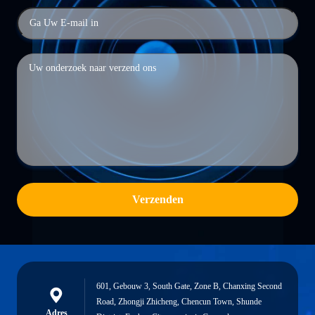
Verzenden
601, Gebouw 3, South Gate, Zone B, Chanxing Second
Road, Zhongji Zhicheng, Chencun Town, Shunde
Adres