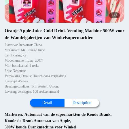
2
/
4
Oranje Apple Juice Cold Drink Vending Machine 500W voor
de Wandelgalerijen van Winkelsupermarkten
Plaats van herkomst: China
Merknaam: Mr. Orange Juice
Certificering: ce
Modelnummer: Iplay-L0074
Min. bestelaantal: 1 reeks
Prijs: Negotiate
Verpakking Details: Houten doos verpakking
Levertijd: 45days
Betalingscondities: T/T, Western Union,
Levering vermogen: 100 reeksen/maand
Detail
Description
Markeren:
Automaat van de supermarkten de Koude Drank
,
Koude de DrankAutomaat van Apple
,
500W koude Drankmachine voor Winkel