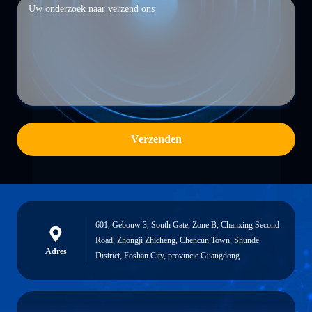
Verzenden
601, Gebouw 3, South Gate, Zone B, Chanxing Second
Road, Zhongji Zhicheng, Chencun Town, Shunde
Adres
District, Foshan City, provincie Guangdong