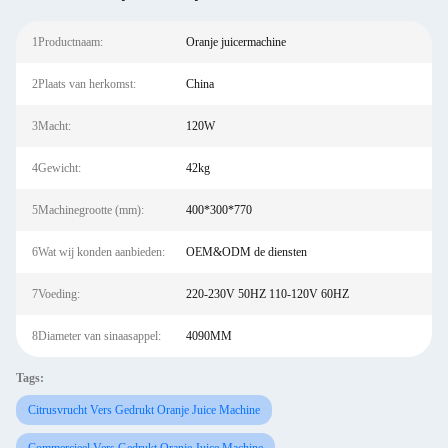
1Productnaam:
Oranje juicermachine
2Plaats van herkomst:
China
3Macht:
120W
4Gewicht:
42kg
5Machinegrootte (mm):
400*300*770
6Wat wij konden aanbieden:
OEM&ODM de diensten
7Voeding:
220-230V 50HZ 110-120V 60HZ
8Diameter van sinaasappel:
4090MM
Tags:
Citrusvrucht Vers Gedrukt Oranje Juice Machine