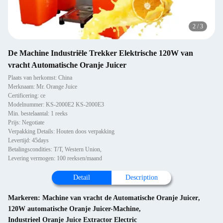
2
/
3
De Machine Industriële Trekker Elektrische 120W van
vracht Automatische Oranje Juicer
Plaats van herkomst: China
Merknaam: Mr. Orange Juice
Certificering: ce
Modelnummer: KS-2000E2 KS-2000E3
Min. bestelaantal: 1 reeks
Prijs: Negotiate
Verpakking Details: Houten doos verpakking
Levertijd: 45days
Betalingscondities: T/T, Western Union,
Levering vermogen: 100 reeksen/maand
Detail
Description
Markeren:
Machine van vracht de Automatische Oranje Juicer
,
120W automatische Oranje Juicer-Machine
,
Industrieel Oranje Juice Extractor Electric