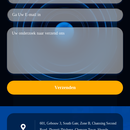
Verzenden
601, Gebouw 3, South Gate, Zone B, Chanxing Second
Road, Zhongji Zhicheng, Chencun Town, Shunde