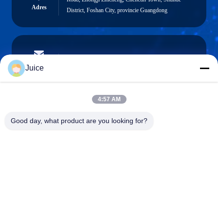
Adres
District, Foshan City, provincie Guangdong
vendingmachine935@gmail.com
E-mailen
Juice
4:57 AM
0086-132-6536-9208
Good day, what product are you looking for?
Telefoon
Guangdong Fresh Smart Technology Co., LTD