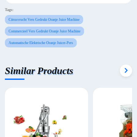
Tags:
Citrusvrucht Vers Gedrukt Oranje Juice Machine
Commercieel Vers Gedrukt Oranje Juice Machine
Automatische Elektrische Oranje Juicer-Pers
Similar Products