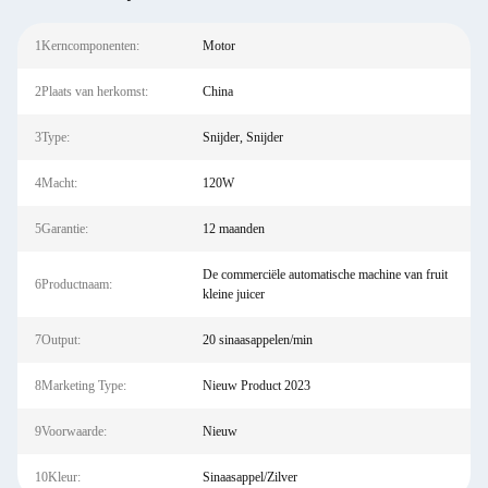
1Kerncomponenten:
Motor
2Plaats van herkomst:
China
3Type:
Snijder, Snijder
4Macht:
120W
5Garantie:
12 maanden
De commerciële automatische machine van fruit
6Productnaam:
kleine juicer
7Output:
20 sinaasappelen/min
8Marketing Type:
Nieuw Product 2023
9Voorwaarde:
Nieuw
10Kleur:
Sinaasappel/Zilver