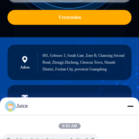
Verzenden
601, Gebouw 3, South Gate, Zone B, Chanxing Second
Road, Zhongji Zhicheng, Chencun Town, Shunde
Adres
District, Foshan City, provincie Guangdong
vendingmachine935@gmail.com
E-mailen
Juice
6:52 AM
0086-132-6536-9208