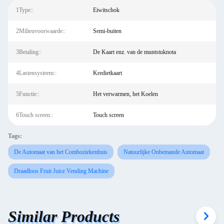
1Type::
Eiwitschok
2Milieuvoorwaarde::
Semi-buiten
3Betaling::
De Kaart enz. van de muntstuknota
4Lastensysteem::
Kredietkaart
5Functie::
Het verwarmen, het Koelen
6Touch screen::
Touch screen
Tags:
De Automaat van het Comboziekenhuis
Natuurlijke Onbemande Automaat
Draadloos Fruit Juice Vending Machine
Similar Products