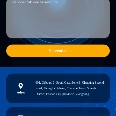
Verzenden
601, Gebouw 3, South Gate, Zone B, Chanxing Second
Road, Zhongji Zhicheng, Chencun Town, Shunde
Adres
District, Foshan City, provincie Guangdong