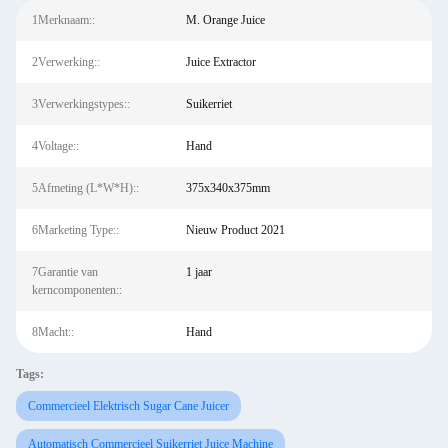
1Merknaam::
M. Orange Juice
2Verwerking::
Juice Extractor
3Verwerkingstypes::
Suikerriet
4Voltage::
Hand
5Afmeting (L*W*H)::
375x340x375mm
6Marketing Type::
Nieuw Product 2021
7Garantie van
1 jaar
kerncomponenten::
8Macht::
Hand
Tags:
Commercieel Elektrisch Sugar Cane Juicer
Automatisch Commercieel Suikerriet Juice Machine