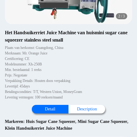
2
/
3
Het Handsuikerriet Juice Machine van huismini sugar cane
squeezer stainless steel small
Plaats van herkomst: Guangdong, China
Merknaam: Mr. Orange Juice
Certificering: CE
Modelnummer: Xh-250B
Min. bestelaantal: 1 reeks
Prijs: Negotiate
Verpakking Details: Houten doos verpakking
Levertijd: 45days
Betalingscondities: T/T, Western Union, MoneyGram
Levering vermogen: 100 reeksen/maand
Detail
Description
Markeren:
Huis Sugar Cane Squeezer
,
Mini Sugar Cane Squeezer
,
Klein Handsuikerriet Juice Machine