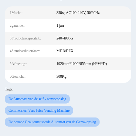
1Macht::
350w, AC100-240V, 50/60Hz
2garantie::
1 jaar
3Productencapaciteit::
240-490pcs
4Standaardinterface::
MDB/DEX
5Afmeting::
1920mm*1000*855mm (H*W*D)
6Gewicht::
300Kg
Tags:
De Automaat van de self - serviceopslag
Commercieel Vers Juice Vending Machine
De douane Geautomatiseerde Automaat van de Gemakopslag