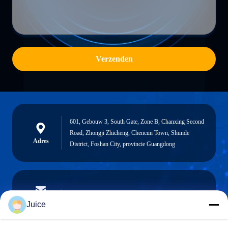
Verzenden
601, Gebouw 3, South Gate, Zone B, Chanxing Second
Road, Zhongji Zhicheng, Chencun Town, Shunde
Adres
District, Foshan City, provincie Guangdong
vendingmachine935@gmail.com
E-mailen
Juice