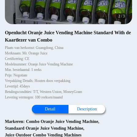
2
/
3
Openlucht Oranje Juice Vending Machine Standard With de
Kaartlezer van Combo
Plaats van herkomst: Guangdong, China
Merknaam: Mr. Orange Juice
Certificering: CE
Modelnummer: Oranje Juice Vending Machine
Min. bestelaantal: 1 reeks
Prijs: Negotiate
Verpakking Details: Houten doos verpakking
Levertijd: 45days
Betalingscondities: T/T, Western Union, MoneyGram
Levering vermogen: 100 reeksen/maand
Detail
Description
Markeren:
Combo Oranje Juice Vending Machine
,
Standaard Oranje Juice Vending Machine
,
Juice Outdoor Combo Vending Machines