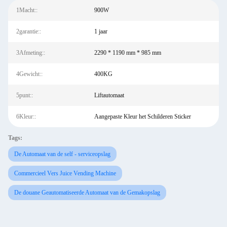
1Macht::
900W
2garantie::
1 jaar
3Afmeting::
2290 * 1190 mm * 985 mm
4Gewicht::
400KG
5punt::
Liftautomaat
6Kleur::
Aangepaste Kleur het Schilderen Sticker
Tags:
De Automaat van de self - serviceopslag
Commercieel Vers Juice Vending Machine
De douane Geautomatiseerde Automaat van de Gemakopslag