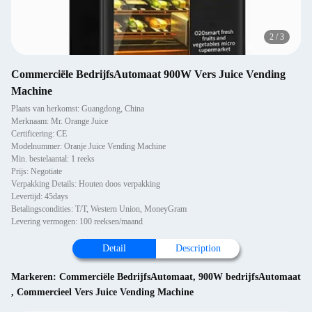
2
/
3
Commerciële BedrijfsAutomaat 900W Vers Juice Vending
Machine
Plaats van herkomst: Guangdong, China
Merknaam: Mr. Orange Juice
Certificering: CE
Modelnummer: Oranje Juice Vending Machine
Min. bestelaantal: 1 reeks
Prijs: Negotiate
Verpakking Details: Houten doos verpakking
Levertijd: 45days
Betalingscondities: T/T, Western Union, MoneyGram
Levering vermogen: 100 reeksen/maand
Detail
Description
Markeren:
Commerciële BedrijfsAutomaat
,
900W bedrijfsAutomaat
,
Commercieel Vers Juice Vending Machine