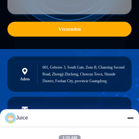
Verzenden
601, Gebouw 3, South Gate, Zone B, Chanxing Second
Road, Zhongji Zhicheng, Chencun Town, Shunde
Adres
District, Foshan City, provincie Guangdong
vendingmachine935@gmail.com
E-mailen
Juice
1:35 AM