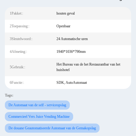
1Pakket::
houten geval
2Toepassing::
Openbaar
3Sleutelwoord::
24 Automatische uren
4Afmeting::
1940*1036*790mm
Het Bureau van de het Restaurantbar van het
5Gebruik::
huishotel
6Functie::
SDK, AutoAutomaat
Tags:
De Automaat van de self - serviceopslag
Commercieel Vers Juice Vending Machine
De douane Geautomatiseerde Automaat van de Gemakopslag