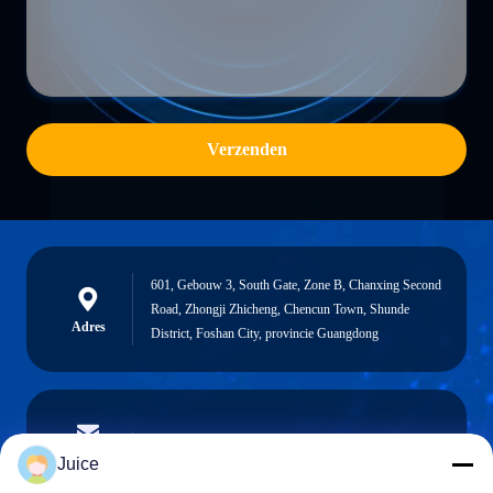
Verzenden
601, Gebouw 3, South Gate, Zone B, Chanxing Second
Road, Zhongji Zhicheng, Chencun Town, Shunde
Adres
District, Foshan City, provincie Guangdong
vendingmachine935@gmail.com
E-mailen
Juice