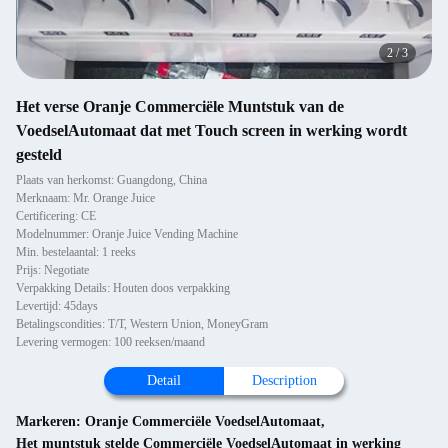
2
/
3
Het verse Oranje Commerciële Muntstuk van de
VoedselAutomaat dat met Touch screen in werking wordt
gesteld
Plaats van herkomst: Guangdong, China
Merknaam: Mr. Orange Juice
Certificering: CE
Modelnummer: Oranje Juice Vending Machine
Min. bestelaantal: 1 reeks
Prijs: Negotiate
Verpakking Details: Houten doos verpakking
Levertijd: 45days
Betalingscondities: T/T, Western Union, MoneyGram
Levering vermogen: 100 reeksen/maand
Detail
Description
Markeren:
Oranje Commerciële VoedselAutomaat
,
Het muntstuk stelde Commerciële VoedselAutomaat in werking