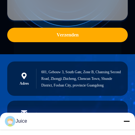
Verzenden
601, Gebouw 3, South Gate, Zone B, Chanxing Second
Road, Zhongji Zhicheng, Chencun Town, Shunde
Adres
District, Foshan City, provincie Guangdong
vendingmachine935@gmail.com
E-mailen
Juice