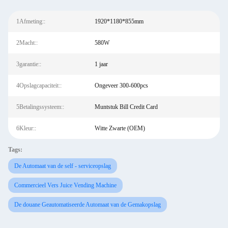
1Afmeting::
1920*1180*855mm
2Macht::
580W
3garantie::
1 jaar
4Opslagcapaciteit::
Ongeveer 300-600pcs
5Betalingssysteem::
Muntstuk Bill Credit Card
6Kleur::
Witte Zwarte (OEM)
Tags:
De Automaat van de self - serviceopslag
Commercieel Vers Juice Vending Machine
De douane Geautomatiseerde Automaat van de Gemakopslag