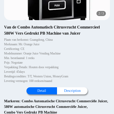
2
/
3
Van de Combo Automatisch Citrusvrucht Commercieel
580W Vers Gedrukt PB Machine van Juicer
Plaats van herkomst: Guangdong, China
Merknaam: Mr. Orange Juice
Certificering: CE
Modelnummer: Oranje Juice Vending Machine
Min. bestelaantal: 1 reeks
Prijs: Negotiate
Verpakking Details: Houten doos verpakking
Levertijd: 45days
Betalingscondities: T/T, Western Union, MoneyGram
Levering vermogen: 100 reeksen/maand
Detail
Description
Markeren:
Combo Automatische Citrusvrucht Commerciële Juicer
,
580W automatische Citrusvrucht Commerciële Juicer
,
Combo Vers Gedrukt PB Machine