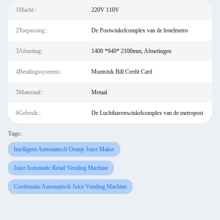
1Macht::
220V 110V
2Toepassing::
De Postwinkelcomplex van de hotelmetro
3Afmeting::
1400 *940* 2100mm, Afmetingen
4Betalingssysteem::
Muntstuk Bill Credit Card
5Materiaal::
Metaal
6Gebruik::
De Luchthavenwinkelcomplex van de metropost
Tags:
Intelligent Automatisch Oranje Juice Maker
Juice Automatic Retail Vending Machine
Combinatie Automatisch Juice Vending Machine