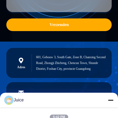
Verzenden
601, Gebouw 3, South Gate, Zone B, Chanxing Second
Road, Zhongji Zhicheng, Chencun Town, Shunde
Adres
District, Foshan City, provincie Guangdong
vendingmachine935@gmail.com
E-mailen
Juice
5:42 PM