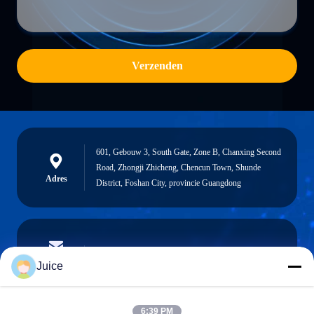
Verzenden
601, Gebouw 3, South Gate, Zone B, Chanxing Second
Road, Zhongji Zhicheng, Chencun Town, Shunde
Adres
District, Foshan City, provincie Guangdong
vendingmachine935@gmail.com
E-mailen
Juice
6:39 PM