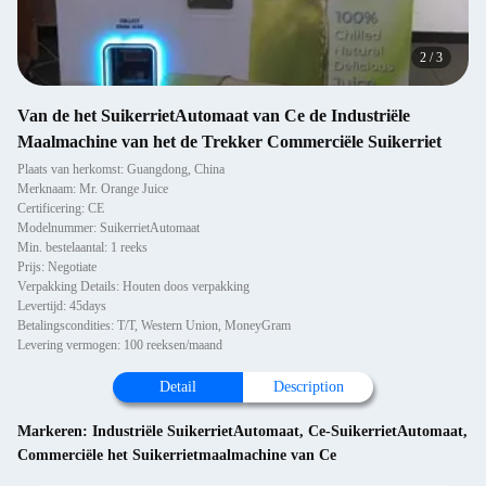
2
/
3
Van de het SuikerrietAutomaat van Ce de Industriële
Maalmachine van het de Trekker Commerciële Suikerriet
Plaats van herkomst: Guangdong, China
Merknaam: Mr. Orange Juice
Certificering: CE
Modelnummer: SuikerrietAutomaat
Min. bestelaantal: 1 reeks
Prijs: Negotiate
Verpakking Details: Houten doos verpakking
Levertijd: 45days
Betalingscondities: T/T, Western Union, MoneyGram
Levering vermogen: 100 reeksen/maand
Detail
Description
Markeren:
Industriële SuikerrietAutomaat
,
Ce-SuikerrietAutomaat
,
Commerciële het Suikerrietmaalmachine van Ce