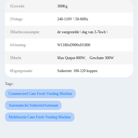
1Gewicht:
300Kg
2Voltage:
240-110V \ 50-60Hz
3Machtsconsumptie:
de vastgestelde \ dag van 3-7kwh \
4Afmeting:
W1180xD900xH1800
5Macht:
Max Qutput 800W、 Geschatte 300W
6Eigengemaakt:
Suikerriet: 100-120 koppen
Tags:
Commercieel Cane Fresh Vending Machine
Automatische SuikerrietAutomaat
Multifunctie Cane Fresh Vending Machine