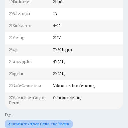
19Touch screen:
21 inch
20Bill Acceptor:
JA
21Koelsysteem:
4~25
22Voeding:
220V
23sap:
70-80 koppen
24sinaasappelen:
45-55 kg
25appelen:
20-25 kg
26Na de Garantiedienst:
Videotechnische ondersteuning
27Verleende naverkoop de
Onlineondersteuning
Dienst:
Tags:
Automatische Verkoop Oranje Juice Machine