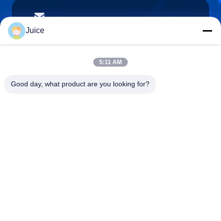
vendingmachine935@gmail.com
E-mailen
Juice
5:11 AM
0086-132-6536-9208
Good day, what product are you looking for?
Telefoon
Guangdong Fresh Smart Technology Co., LTD