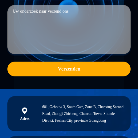
Verzenden
601, Gebouw 3, South Gate, Zone B, Chanxing Second
Road, Zhongji Zhicheng, Chencun Town, Shunde
Adres
District, Foshan City, provincie Guangdong