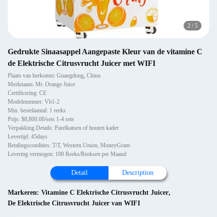
2
/
5
Gedrukte Sinaasappel Aangepaste Kleur van de vitamine C
de Elektrische Citrusvrucht Juicer met WIFI
Plaats van herkomst: Guangdong, China
Merknaam: Mr. Orange Juice
Certificering: CE
Modelnummer: Vb1-2
Min. bestelaantal: 1 reeks
Prijs: $8,800.00/sets 1-4 sets
Verpakking Details: Parelkatoen of houten kader
Levertijd: 45days
Betalingscondities: T/T, Western Union, MoneyGram
Levering vermogen: 100 Reeks/Reeksen per Maand
Detail
Description
Markeren:
Vitamine C Elektrische Citrusvrucht Juicer
,
De Elektrische Citrusvrucht Juicer van WIFI