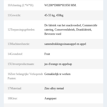
10Afmeting (L*W*H):
W1200*D880*H1950 MM.
11Gewicht:
45-55 kg, 450kg
De fabriek van het snackvoedsel, Commerciële
12Toepassingsgebieden:
catering, Conservenfabriek, Drankfabriek,
Bevroren voed
13Machinesfunctie:
samendrukkingssinaasappel en appel
14Grondstof:
Fruit
15Uitvoerproductnaam:
jus d'orange en appelsap
16Zeer belangrijke Verkopende
Gemakkelijk te werken
Punten:
17Materiaal:
Zinc-alloy metaal
18Kleur:
Aangepast