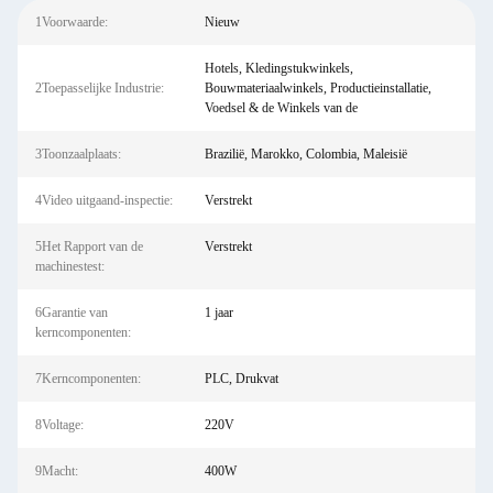
1Voorwaarde:
Nieuw
Hotels, Kledingstukwinkels,
2Toepasselijke Industrie:
Bouwmateriaalwinkels, Productieinstallatie,
Voedsel & de Winkels van de
3Toonzaalplaats:
Brazilië, Marokko, Colombia, Maleisië
4Video uitgaand-inspectie:
Verstrekt
5Het Rapport van de
Verstrekt
machinestest:
6Garantie van
1 jaar
kerncomponenten:
7Kerncomponenten:
PLC, Drukvat
8Voltage:
220V
9Macht:
400W